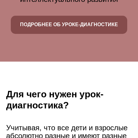
ПОДРОБНЕЕ ОБ УРОКЕ-ДИАГНОСТИКЕ
Для чего нужен урок-
Федор Радищев,
7 лет
диагностика?
В начале
После обучения
обучения
7 слов в минуту
58 слов в
Учитывая, что все дети и взрослые
минуту
абсолютно разные и имеют разные
2 из 9
34 из 36