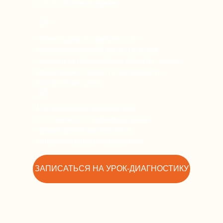
согласованное время
Ученик диагностируется по
интеллектуальной карте по всем
основным параметрам: памяти, логике,
мышлению, скорости зрительного
восприятия, речи
На основании диагностики
составляется индивидуальная
траектория комплексного
интеллектуального развития
ЗАПИСАТЬСЯ НА УРОК-ДИАГНОСТИКУ