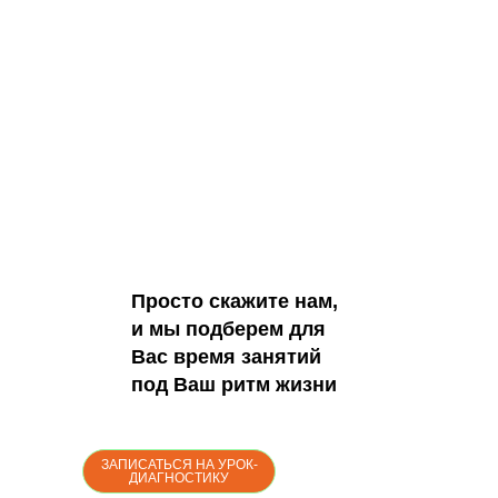
В нашей школе Вы
можете начать
обучение в течение
всего календарного
года и двигаться по
своей
индивидуальной
программе с удобной
для Вас скоростью
Просто скажите нам,
и мы подберем для
Вас время занятий
под Ваш ритм жизни
ЗАПИСАТЬСЯ НА УРОК-
ДИАГНОСТИКУ