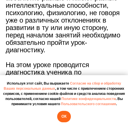
интеллектуальные способности,
Логика
Логика
психологию, физиологию, не говоря
10 из 18
25 из 25
уже о различных отклонениях в
Мнемотехника
Мнемотехника
развитии в ту или иную сторону,
5 из 10
20 из 20
перед началом занятий необходимо
Вербальный
Вербальный
интеллект
интеллект
обязательно пройти урок-
диагностику.
На этом уроке проводится
диагностика ученика по
интеллектуальной карте по всем
Используя этот сайт, Вы выражаете
Согласие на сбор и обработку
основным параметрам: памяти,
Ваших персональных данных
, в том числе с привлечением сторонних
логике, мышлению, скорости
сервисов, с применением cookie-файлов и средств анализа поведения
пользователей, согласно нашей
Политике конфиденциальности
. Вы
зрительного восприятия, речи.
принимаете условия нашего
Пользовательского соглашения
.
ОК
На основании составленной
интеллектуальной карты